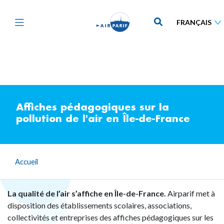
Aller
au
contenu
principal
Affiches pédagogiques sur la
pollution de l'air en Île-de-France
Accueil
La qualité de l’air s’affiche en Île-de-France.
Airparif met à
disposition des établissements scolaires, associations,
collectivités et entreprises des affiches pédagogiques sur les