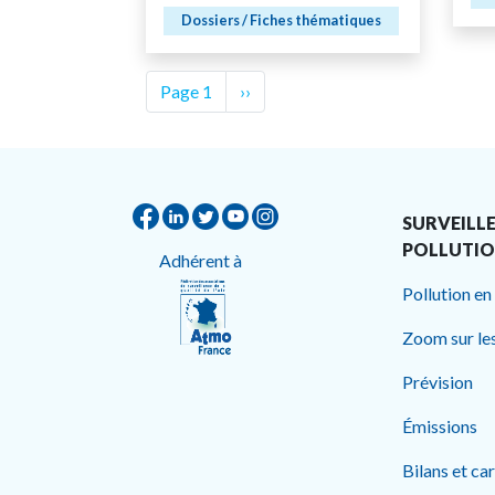
Dossiers / Fiches thématiques
Pagination
Page 1
Page
››
suivante
SURVEILLE
POLLUTI
Adhérent à
Pollution en
Zoom sur le
Prévision
Émissions
Bilans et ca