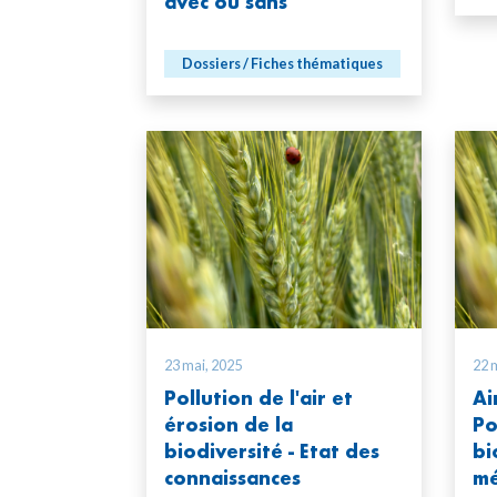
avec ou sans
Dossiers / Fiches thématiques
23 mai, 2025
22 
Pollution de l'air et
Ai
érosion de la
Po
biodiversité - Etat des
bi
connaissances
mé