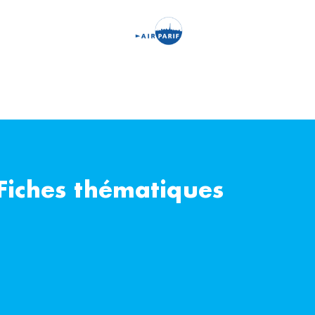
Aller
au
contenu
principal
 Fiches thématiques