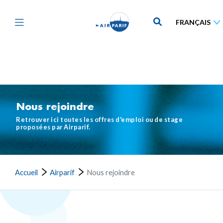
Aller
au
contenu
principal
Nous rejoindre
Retrouver ici toutes les offres d'emploi ou de stage
proposées par Airparif.
Accueil
Airparif
Nous rejoindre