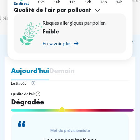
09h
10h
11h
12h
13h
14h
En direct
Qualité de l'air par polluant
Risques allergiques par pollen
Faible
Prévision sur la journée
En savoir plus
Aujourd'hui
Demain
Le 8 août
Qualité de l'air
See
Dégradée
legend
Mot du prévisionniste