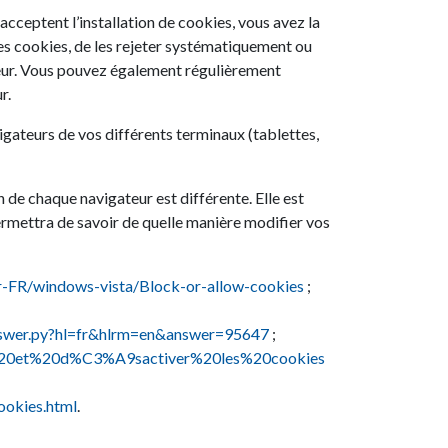
acceptent l’installation de cookies, vous avez la
 les cookies, de les rejeter systématiquement ou
teur. Vous pouvez également régulièrement
r.
gateurs de vos différents terminaux (tablettes,
n de chaque navigateur est différente. Elle est
ermettra de savoir de quelle manière modifier vos
r-FR/windows-vista/Block-or-allow-cookies
;
nswer.py?hl=fr&hlrm=en&answer=95647
;
ver%20et%20d%C3%A9sactiver%20les%20cookies
ookies.html
.