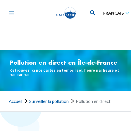
Aller
au
contenu
principal
Pollution en direct en Île-de-France
Retrouvez ici nos cartes en temps réel, heure par heure et
rue par rue
Accueil
Surveiller la pollution
Pollution en direct