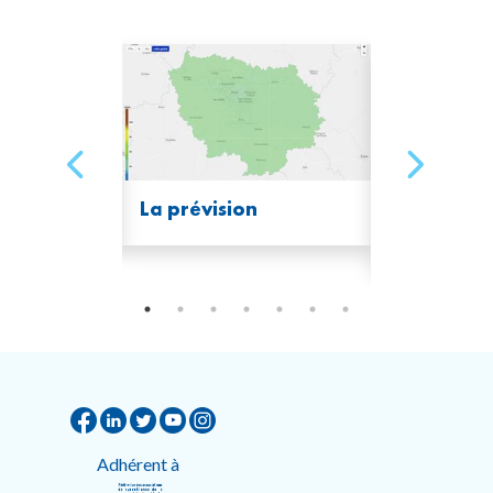
les fines
La prévision
Les source
pollution d
Adhérent à