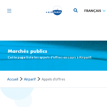
Aller
au
contenu
principal
Marchés publics
Cette page liste les appels d'offres en cours à Airparif.
Accueil
Airparif
Appels d'offres