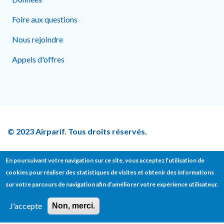
Foire aux questions
Nous rejoindre
Appels d'offres
© 2023 Airparif. Tous droits réservés.
En poursuivant votre navigation sur ce site, vous acceptez l’utilisation de
cookies pour réaliser des statistiques de visites et obtenir des informations
Footer bottom
sur votre parcours de navigation afin d’améliorer votre expérience utilisateur.
Contact
Presse
Mentions légales
J'accepte
Non, merci.
Données personnelles
Politique sur les cookies