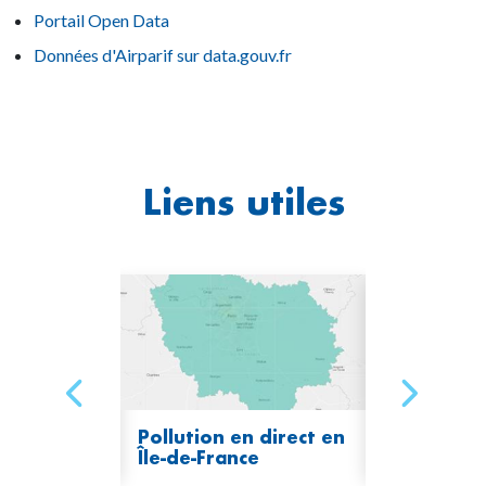
Portail Open Data
Données d'Airparif sur data.gouv.fr
Liens utiles
n
Pollution en direct en
Les émissi
Île-de-France