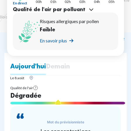
00h
01h
02h
03h
04h
05h
En direct
Qualité de l'air par polluant
Risques allergiques par pollen
Faible
Prévision sur la journée
En savoir plus
Aujourd'hui
Demain
Le 8 août
Qualité de l'air
See
Dégradée
legend
Mot du prévisionniste