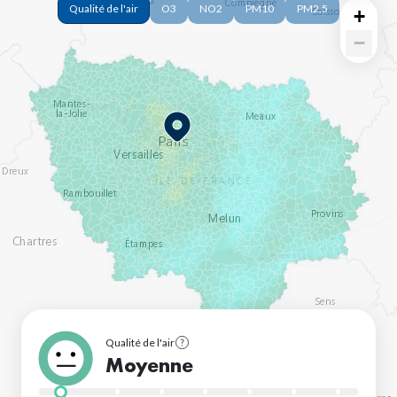
Polluants
Qualité de l'air
O3
NO2
PM10
PM2.5
+
−
Qualité de l'air
See
Moyenne
legend