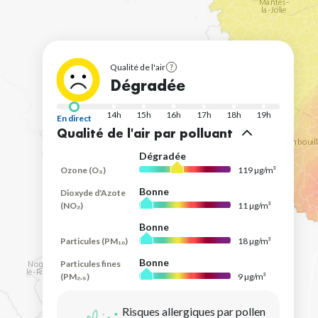
Qualité de l'air
See
Dégradée
legend
14h
15h
16h
17h
18h
19h
En direct
Qualité de l'air par polluant
Polluant
Index
Dégradée
Qualité
Ozone (O₃)
119
µg/m³
de
l'air
Bonne
Dioxyde d'Azote
(NO₂)
11
µg/m³
par
polluant
Bonne
Particules (PM₁₀)
18
µg/m³
Bonne
Particules fines
(PM₂.₅)
9
µg/m³
Risques allergiques par pollen