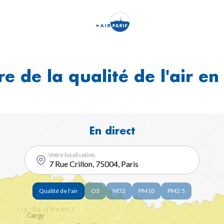
Aller
au
contenu
principal
e de la qualité de l'air en
En direct
Votre localisation
Polluants
Qualité de l'air
O3
NO2
PM10
PM2.5