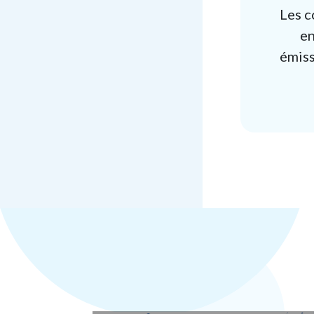
Les c
en
émiss