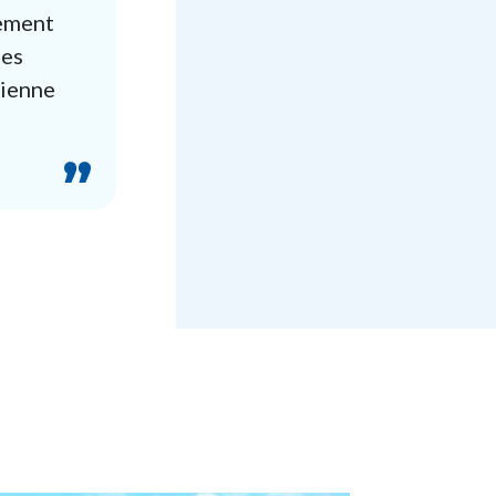
vement
des
lienne