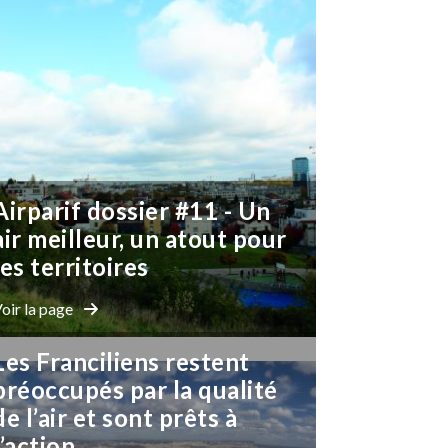
Airparif dossier #11 - Un
air meilleur, un atout pour
les territoires
oir la page
Les Franciliens restent
préoccupés par la qualité
de l’air et sont prêts à
l’action