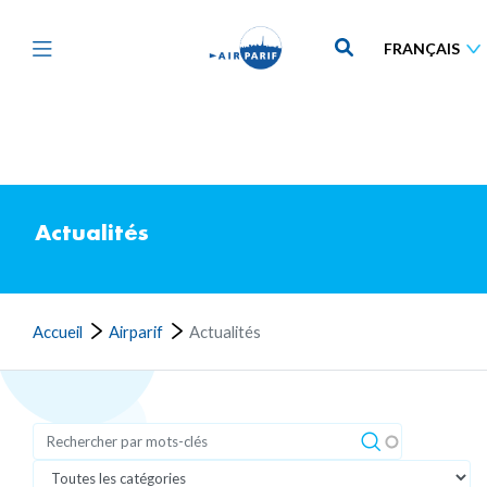
Aller
au
contenu
principal
Actualités
Accueil
Airparif
Actualités
Rechercher
Catégorie d'actualité