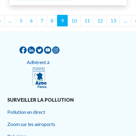
Pagination
rst
‹‹
‹
…
5
6
7
8
9
10
11
12
13
…
Adhérent à
SURVEILLER LA POLLUTION
Pollution en direct
Zoom sur les aéroports