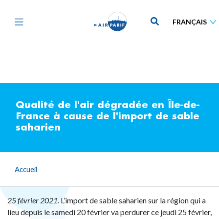
Aller
au
contenu
principal
Qualité de l'air dégradée en Île-de-
France à cause de l'import de sable
saharien
Accueil
25 février 2021.
L’import de sable saharien sur la région qui a
lieu depuis le samedi 20 février va perdurer ce jeudi 25 février,