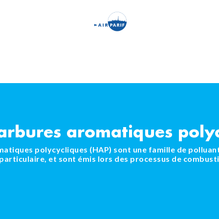
Aller
au
contenu
principal
arbures aromatiques polyc
tiques polycycliques (HAP) sont une famille de polluants
articulaire, et sont émis lors des processus de combust