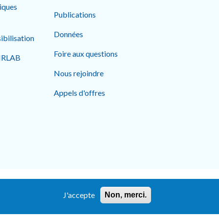
tiques
Publications
Données
ibilisation
Foire aux questions
AIRLAB
Nous rejoindre
Appels d'offres
ées personnelles
Politique sur les cookies
J'accepte
Non, merci.