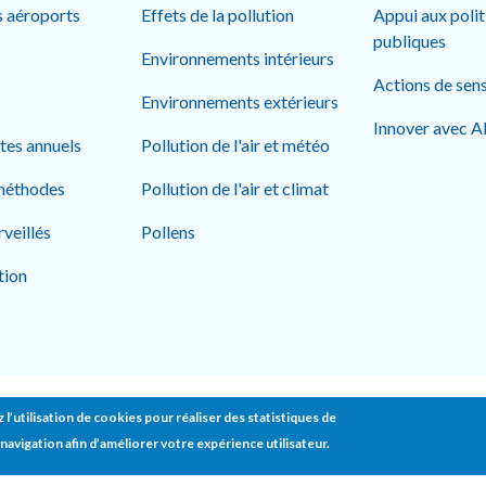
s aéroports
Effets de la pollution
Appui aux poli
publiques
Environnements intérieurs
Actions de sens
Environnements extérieurs
Innover avec 
rtes annuels
Pollution de l'air et météo
méthodes
Pollution de l'air et climat
rveillés
Pollens
tion
Footer bottom
 l’utilisation de cookies pour réaliser des statistiques de
Contact
Presse
Mentions légales
Donn
navigation afin d’améliorer votre expérience utilisateur.