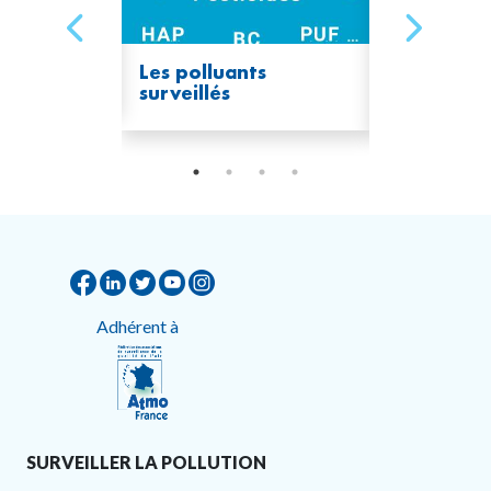
les fines
Les polluants
Les source
surveillés
pollution d
Adhérent à
SURVEILLER LA POLLUTION