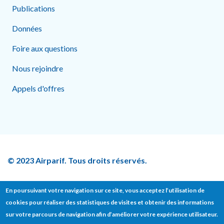
Publications
Données
Foire aux questions
Nous rejoindre
Appels d'offres
© 2023 Airparif. Tous droits réservés.
En poursuivant votre navigation sur ce site, vous acceptez l’utilisation de
cookies pour réaliser des statistiques de visites et obtenir des informations
Footer bottom
sur votre parcours de navigation afin d’améliorer votre expérience utilisateur.
Contact
Presse
Mentions légales