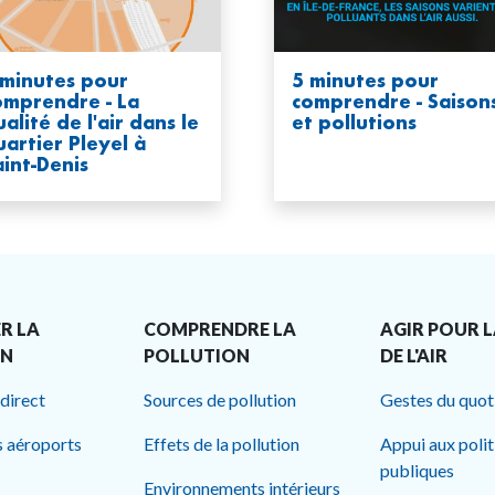
 minutes pour
5 minutes pour
omprendre - La
comprendre - Saison
alité de l'air dans le
et pollutions
uartier Pleyel à
aint-Denis
R LA
COMPRENDRE LA
AGIR POUR L
ON
POLLUTION
DE L'AIR
 direct
Sources de pollution
Gestes du quot
s aéroports
Effets de la pollution
Appui aux poli
publiques
Environnements intérieurs