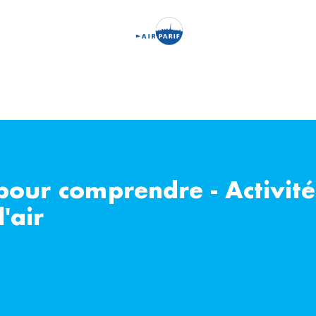
Aller
au
contenu
principal
pour comprendre - Activité
'air