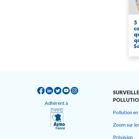
5
c
qu
q
S
SURVEILLE
POLLUTI
Adhérent à
Pollution en
Zoom sur le
Prévision