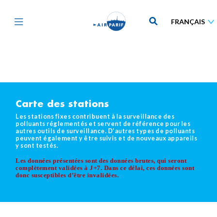
Aller
au
contenu
principal
Carte des stations
Les stations fixes contribuent à la surveillance des
polluants réglementés et servent de référence pour les
autres outils de surveillance. D’autres types de polluants
peuvent également y être suivis et de nouveaux appareils
y sont testés.
Les données présentées sont des données brutes, qui seront
complètement validées à J+7. Dans ce délai, ces données sont
donc susceptibles d’être invalidées
.