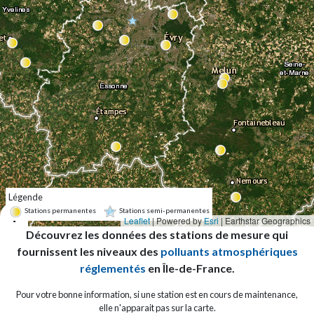
Légende
Stations permanentes
Stations semi-permanentes
+
Leaflet
| Powered by
Esri
|
Earthstar Geographics
Découvrez les données des stations de mesure qui
−
fournissent les niveaux des
polluants atmosphériques
réglementés
en Île-de-France.
Pour votre bonne information, si une station est en cours de maintenance,
elle n'apparait pas sur la carte.