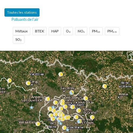
Toutes les stations
Polluants de l'air
Métaux
BTEX
HAP
O₃
NOₓ
PM₁₀
PM₂.₅
SO₂