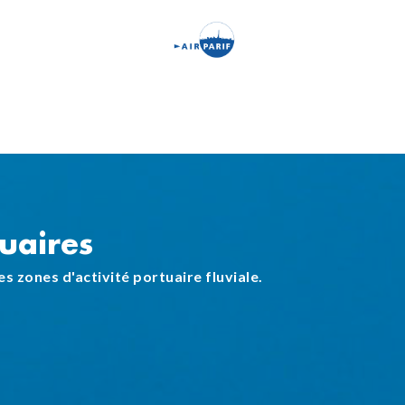
Aller
au
contenu
principal
uaires
les zones d'activité portuaire fluviale.