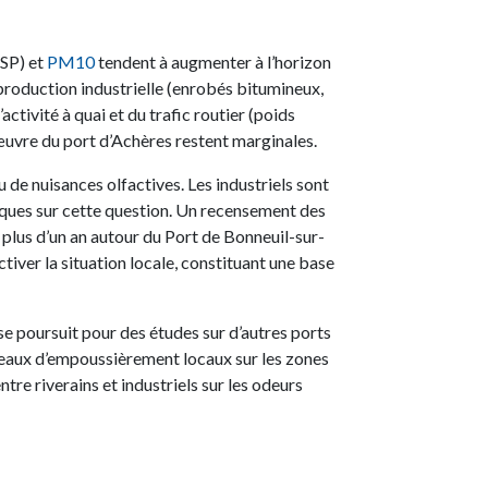
TSP) et
PM10
tendent à augmenter à l’horizon
production industrielle (enrobés bitumineux,
’activité à quai et du trafic routier (poids
 œuvre du port d’Achères restent marginales.
eu de nuisances olfactives. Les industriels sont
ques sur cette question. Un recensement des
r plus d’un an autour du Port de Bonneuil-sur-
tiver la situation locale, constituant une base
e poursuit pour des études sur d’autres ports
iveaux d’empoussièrement locaux sur les zones
tre riverains et industriels sur les odeurs