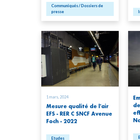
Communiqués / Dossiers de
presse
I
1 mars, 2024
Em
de
Mesure qualité de l'air
ef
EFS - RER C SNCF Avenue
Na
Foch - 2022
B
Etudes