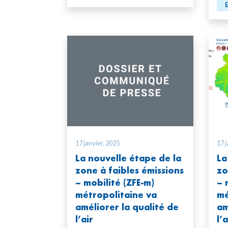
17 janvier, 2025
17 j
La nouvelle étape de la
La
zone à faibles émissions
zo
– mobilité (ZFE-m)
– 
métropolitaine va
mé
améliorer la qualité de
am
l’air
l’a