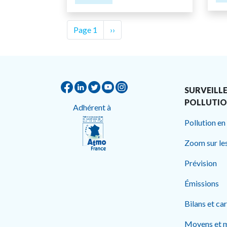
Pagination
Page 1
Page
››
suivante
SURVEILLE
POLLUTI
Adhérent à
Pollution en
Zoom sur le
Prévision
Émissions
Bilans et ca
Moyens et 