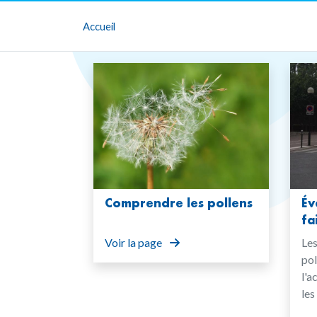
Accueil
Comprendre les pollens
Év
fa
Voir la page
Les
pol
l'a
les