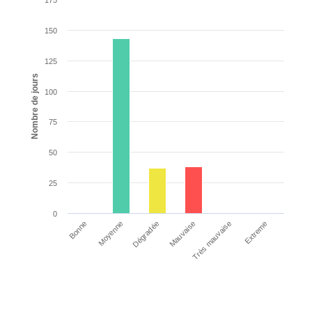
150
125
Nombre de jours
100
75
50
25
0
Dégradée
Extreme
Bonne
Mauvaise
Moyenne
Très mauvaise