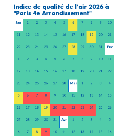
Indice de qualité de l'air
2026
à
"Paris 4e Arrondissement"
Jan
1
2
3
4
5
6
7
8
9
10
11
12
13
14
15
16
17
18
19
20
21
22
23
24
25
26
27
28
29
30
31
Fev
1
2
3
4
5
6
7
8
9
10
11
12
13
14
15
16
17
18
19
20
21
22
23
24
25
26
27
28
Mar
1
2
3
4
5
6
7
8
9
10
11
12
13
14
15
16
17
18
19
20
21
22
23
24
25
26
27
28
29
30
31
Avr
1
2
3
4
5
6
7
8
9
10
11
12
13
14
15
16