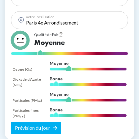
date
Votre localisation
Qualité de l'air
See
Moyenne
legend
Polluant
Index
Moyenne
Qualité
Ozone (O₃)
de
l'air
Bonne
Dioxyde d'Azote
(NO₂)
par
polluant
Moyenne
Particules (PM₁₀)
Bonne
Particules fines
(PM₂.₅)
Prévision du jour