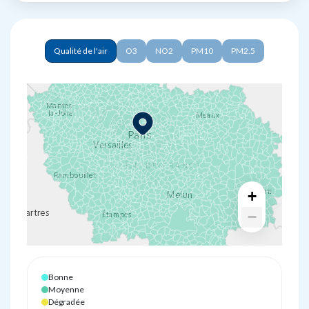
Polluants
Qualité de l'air
O3
NO2
PM10
PM2.5
+
−
Bonne
Moyenne
Dégradée