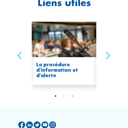
Liens utiles
ntation en
La procédure
Bilan du s
d'information et
épisode de
d'alerte
à l'ozone