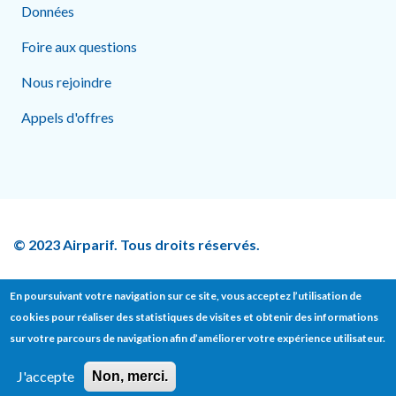
Données
Foire aux questions
Nous rejoindre
Appels d'offres
© 2023 Airparif. Tous droits réservés.
En poursuivant votre navigation sur ce site, vous acceptez l’utilisation de
cookies pour réaliser des statistiques de visites et obtenir des informations
Footer bottom
sur votre parcours de navigation afin d’améliorer votre expérience utilisateur.
Contact
Presse
Mentions légales
J'accepte
Non, merci.
Données personnelles
Politique sur les cookies