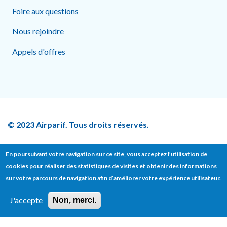
Foire aux questions
Nous rejoindre
Appels d'offres
© 2023 Airparif. Tous droits réservés.
En poursuivant votre navigation sur ce site, vous acceptez l’utilisation de
cookies pour réaliser des statistiques de visites et obtenir des informations
Footer bottom
sur votre parcours de navigation afin d’améliorer votre expérience utilisateur.
Contact
Presse
Mentions légales
J'accepte
Non, merci.
Données personnelles
Politique sur les cookies