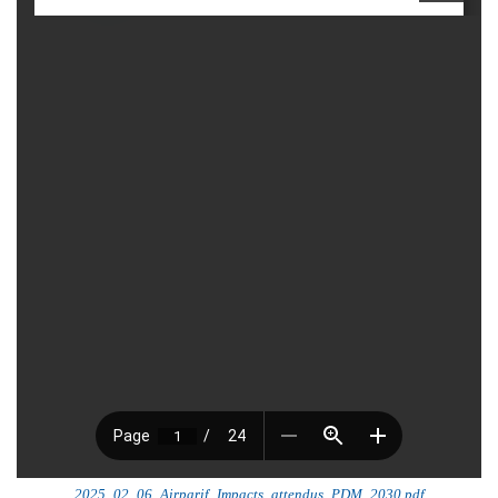
2025_02_06_Airparif_Impacts_attendus_PDM_2030.pdf