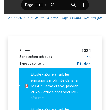
20240826_ZFE_MGP_Eval_a_priori_Etape_Critair3_2025_web.pdf
2024
Années
75
Zones géographiques
Etudes
Type de contenu
Etude - Zone à faibles
émissions mobilité dans la
MGP : 3ème étape, janvier
2025 - étude prospective -
résumé
Etude - Zone à faibles