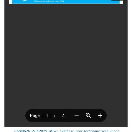
20240626_ZFE2025_MGP_Synthèse_non_technique_web_0.pdf