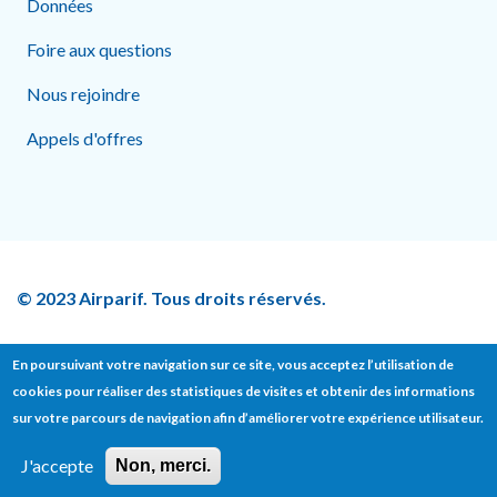
Données
Foire aux questions
Nous rejoindre
Appels d'offres
© 2023 Airparif. Tous droits réservés.
En poursuivant votre navigation sur ce site, vous acceptez l’utilisation de
cookies pour réaliser des statistiques de visites et obtenir des informations
Footer bottom
sur votre parcours de navigation afin d’améliorer votre expérience utilisateur.
Contact
Presse
Mentions légales
J'accepte
Non, merci.
Données personnelles
Politique sur les cookies