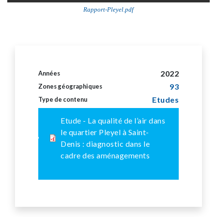
Rapport-Pleyel.pdf
2022
Années
93
Zones géographiques
Etudes
Type de contenu
Etude - La qualité de l’air dans
le quartier Pleyel à Saint-
Denis : diagnostic dans le
cadre des aménagements