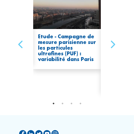
utier,
Etude - Campagne de
Campagne
eure de
mesure parisienne sur
parisienne 
ultrafines à
les particules
particules 
ultrafines (PUF) :
(PUF) - Vol
variabilité dans Paris
mesures es
17 juillet 
septembre
enseignem
globaux de