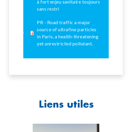
à fort enjeu sanitaire toujours
sans restri
PR - Road traffic a major
source of ultrafine particles
in Paris, a health-threatening
yet unrestricted pollutant.
Liens utiles