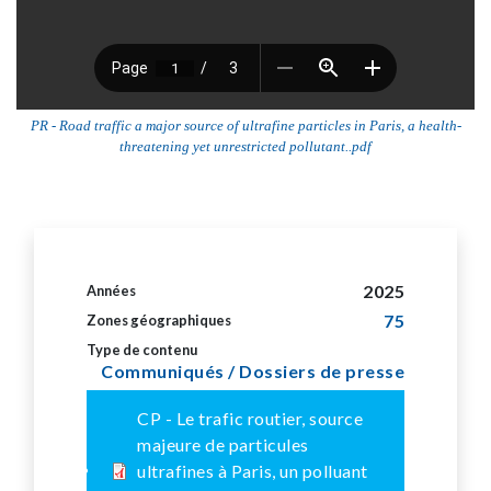
PR - Road traffic a major source of ultrafine particles in Paris, a health-
threatening yet unrestricted pollutant..pdf
2025
Années
75
Zones géographiques
Type de contenu
Communiqués / Dossiers de presse
CP - Le trafic routier, source
majeure de particules
ultrafines à Paris, un polluant