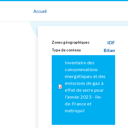
Accueil
IDF
Zones géographiques
Bilan
Type de contenu
Inventaire des
consommations
énergétiques et des
émissions de gaz à
effet de serre pour
l'année 2023 - Ile-
de-France et
métropol