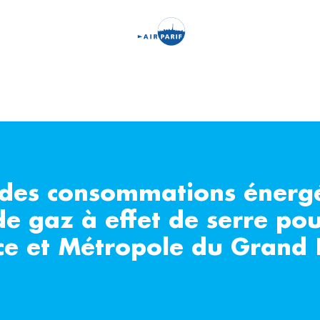
Aller
au
contenu
principal
 des consommations énergé
de gaz à effet de serre pou
nce et Métropole du Grand 