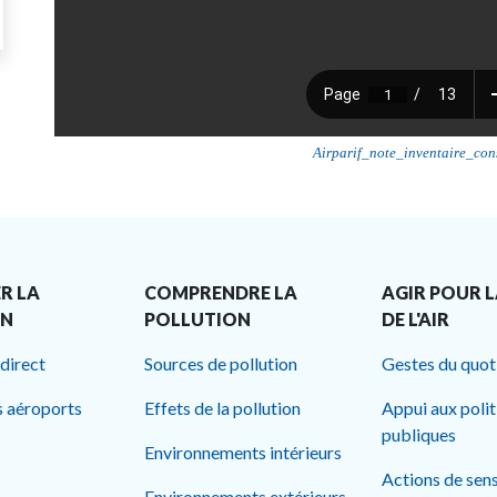
Airparif_note_inventaire_co
R LA
COMPRENDRE LA
AGIR POUR L
ON
POLLUTION
DE L'AIR
 direct
Sources de pollution
Gestes du quot
s aéroports
Effets de la pollution
Appui aux poli
publiques
Environnements intérieurs
Actions de sens
Environnements extérieurs