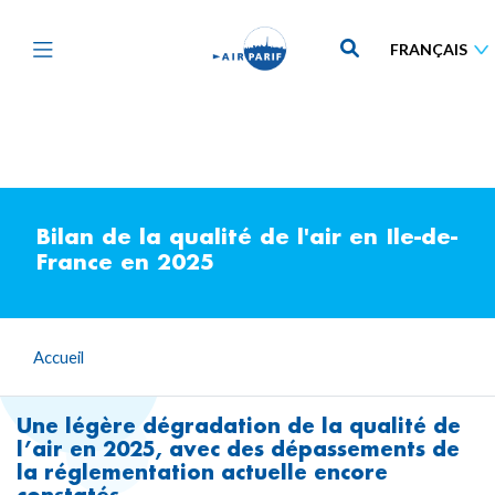
Aller
au
contenu
principal
Bilan de la qualité de l'air en Ile-de-
France en 2025
Accueil
Une légère dégradation de la qualité de
l’air en 2025, avec des dépassements de
la réglementation actuelle encore