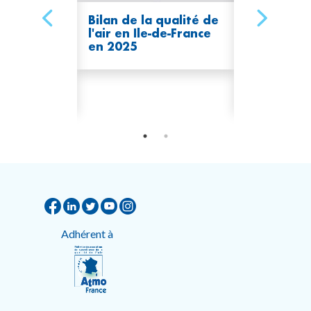
s niveaux
Bilan de la qualité de
En 2025, l
n de l'air
l'air en Ile-de-France
de pollutio
en 2025
repartent
 à la
légèrement
le-de-
hausse en I
France
Adhérent à