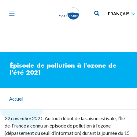
Aller
au
contenu
principal
Épisode de pollution à l'ozone de
l'été 2021
Accueil
22 novembre 2021.
Au tout début de la saison estivale, l’Île-
de-France a connu un épisode de pollution à l’ozone
(dépassement du seuil d’information) durant la journée du 15