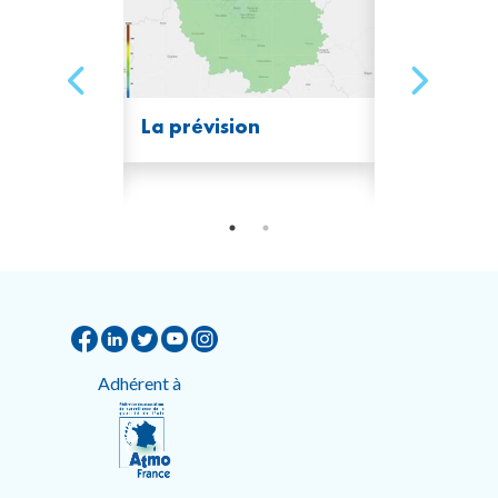
 basse
La prévision
L'ozone de
altitude
Adhérent à